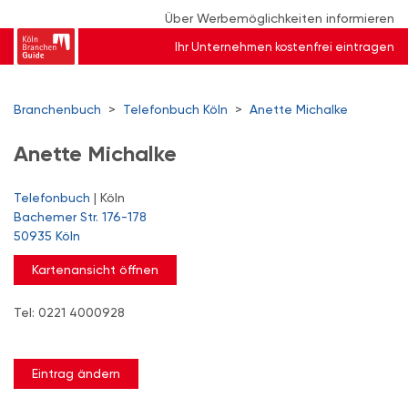
Über Werbemöglichkeiten informieren
Ihr Unternehmen kostenfrei eintragen
Branchenbuch
>
Telefonbuch Köln
>
Anette Michalke
Anette Michalke
Telefonbuch
| Köln
Bachemer Str. 176-178
50935 Köln
Kartenansicht öffnen
Tel: 0221 4000928
Eintrag ändern