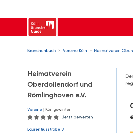
Branchenbuch
>
Vereine Köln
>
Heimatverein Oberd
Heimatverein
Der
Oberdollendorf und
reg
Römlinghoven e.V.
Vereine
| Königswinter
e
Jetzt bewerten
Laurentiusstraße 8