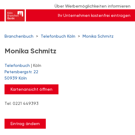
Über Werbemöglichkeiten informieren
Ihr Unternehmen kostenfrei eintragen
Branchenbuch
>
Telefonbuch Köln
>
Monika Schmitz
Monika Schmitz
Telefonbuch
| Köln
Petersbergstr. 22
50939 Köln
Kartenansicht öffnen
Tel: 0221 449393
Eintrag ändern