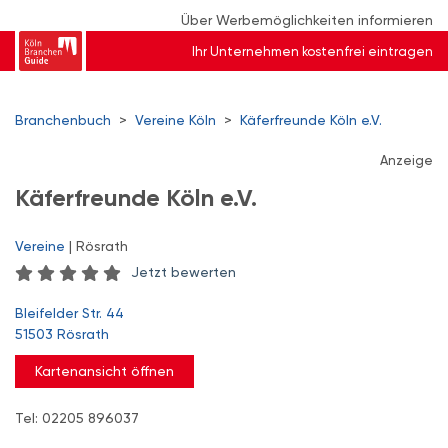
Über Werbemöglichkeiten informieren
Ihr Unternehmen kostenfrei eintragen
Branchenbuch
>
Vereine Köln
>
Käferfreunde Köln e.V.
Anzeige
Käferfreunde Köln e.V.
Vereine
| Rösrath
Jetzt bewerten
Bleifelder Str. 44
51503 Rösrath
Kartenansicht öffnen
Tel: 02205 896037