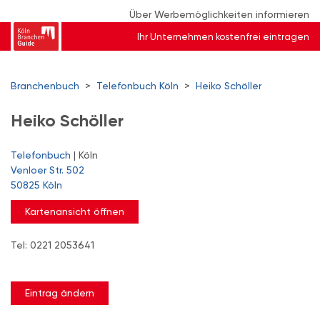
Über Werbemöglichkeiten informieren
Ihr Unternehmen kostenfrei eintragen
Branchenbuch
>
Telefonbuch Köln
>
Heiko Schöller
Heiko Schöller
Telefonbuch
| Köln
Venloer Str. 502
50825 Köln
Kartenansicht öffnen
Tel: 0221 2053641
Eintrag ändern