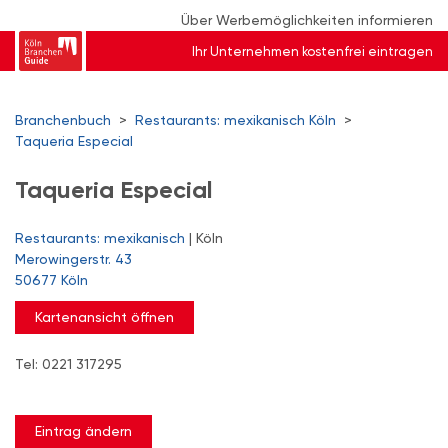
Über Werbemöglichkeiten informieren
Ihr Unternehmen kostenfrei eintragen
Branchenbuch
>
Restaurants: mexikanisch Köln
>
Taqueria Especial
Taqueria Especial
Restaurants: mexikanisch
| Köln
Merowingerstr. 43
50677 Köln
Kartenansicht öffnen
Tel: 0221 317295
Eintrag ändern