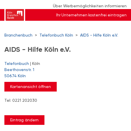
Über Werbemöglichkeiten informieren
Ihr Unternehmen kostenfrei eintragen
Branchenbuch
>
Telefonbuch Köln
>
AIDS - Hilfe Köln e.V.
AIDS - Hilfe Köln e.V.
Telefonbuch
| Köln
Beethovenstr. 1
50674 Köln
Kartenansicht öffnen
Tel: 0221 202030
Eintrag ändern