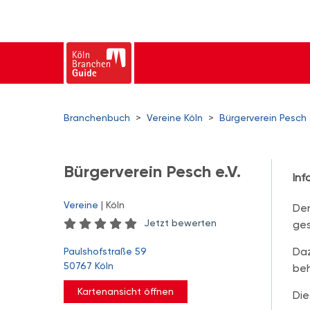
Branchenbuch
>
Vereine Köln
>
Bürgerverein Pesch 
Bürgerverein Pesch e.V.
Inf
Vereine
| Köln
Der
Jetzt bewerten
ges
Daz
Paulshofstraße 59
50767 Köln
beh
Kartenansicht öffnen
Die