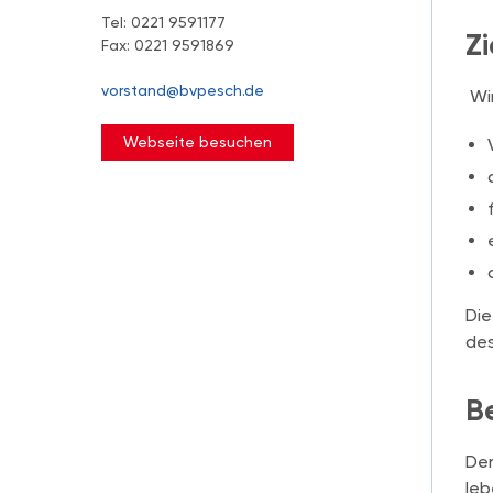
Tel: 0221 9591177
Zi
Fax: 0221 9591869
vorstand@bvpesch.de
Wi
Webseite besuchen
Die
des
Be
Der
leb