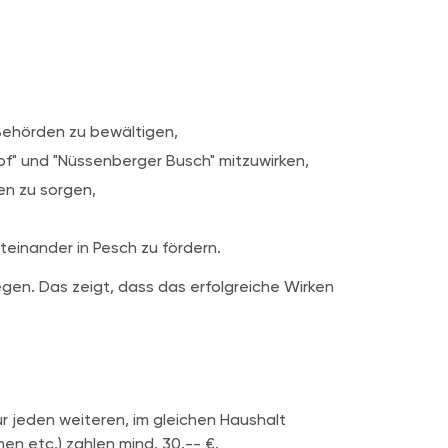
Behörden zu bewältigen,
f" und "Nüssenberger Busch" mitzuwirken,
en zu sorgen,
teinander in Pesch zu fördern.
iegen. Das zeigt, dass das erfolgreiche Wirken
ür jeden weiteren, im gleichen Haushalt
en etc.) zahlen mind. 30,-- €.