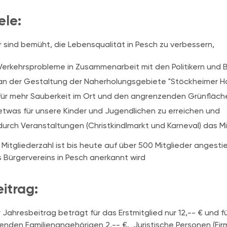
ele:
r sind bemüht, die Lebensqualität in Pesch zu verbessern,
Verkehrsprobleme in Zusammenarbeit mit den Politikern und 
an der Gestaltung der Naherholungsgebiete "Stöckheimer Ho
für mehr Sauberkeit im Ort und den angrenzenden Grünfläch
etwas für unsere Kinder und Jugendlichen zu erreichen und
durch Veranstaltungen (Christkindlmarkt und Karneval) das Mi
 Mitgliederzahl ist bis heute auf über 500 Mitglieder angest
 Bürgervereins in Pesch anerkannt wird
itrag:
 Jahresbeitrag beträgt für das Erstmitglied nur 12,-- € und f
enden Familienangehörigen 2,-- €. Juristische Personen (Firm