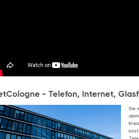
etCologne - Telefon, Internet, Glas
Sie 
dem 
Krei
kost
Tele