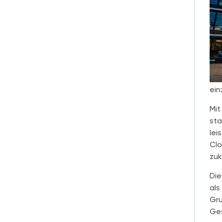
ein
Mit
sta
lei
Clo
zuk
Die
als
Gru
Ge