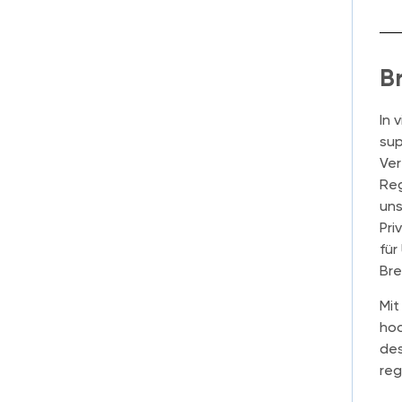
B
In 
sup
Ver
Reg
uns
Pri
für
Bre
Mit
hoc
des
reg