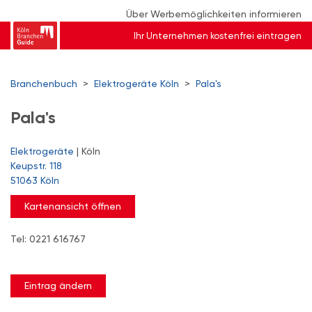
Über Werbemöglichkeiten informieren
Ihr Unternehmen kostenfrei eintragen
Branchenbuch
>
Elektrogeräte Köln
>
Pala's
Pala's
Elektrogeräte
| Köln
Keupstr. 118
51063 Köln
Kartenansicht öffnen
Tel: 0221 616767
Eintrag ändern