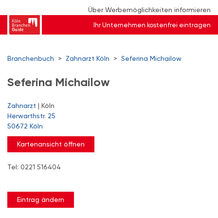
Über Werbemöglichkeiten informieren
Ihr Unternehmen kostenfrei eintragen
Branchenbuch
>
Zahnarzt Köln
>
Seferina Michailow
Seferina Michailow
Zahnarzt
| Köln
Herwarthstr. 25
50672 Köln
Kartenansicht öffnen
Tel: 0221 516404
Eintrag ändern