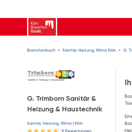
Branchenbuch
>
Sanitär, Heizung, Klima Köln
>
G. T
Ih
Bad
G. Trimborn Sanitär &
Tri
Heizung & Haustechnik
Ein
Bad
Sanitär, Heizung, Klima
| Köln
Hei
9 Bewertungen