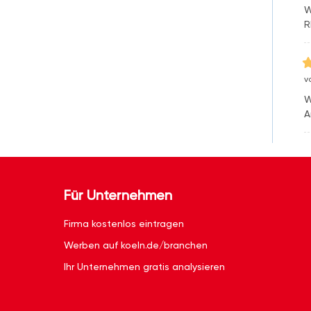
W
R
v
W
A
Für Unternehmen
Firma kostenlos eintragen
Werben auf koeln.de/branchen
Ihr Unternehmen gratis analysieren