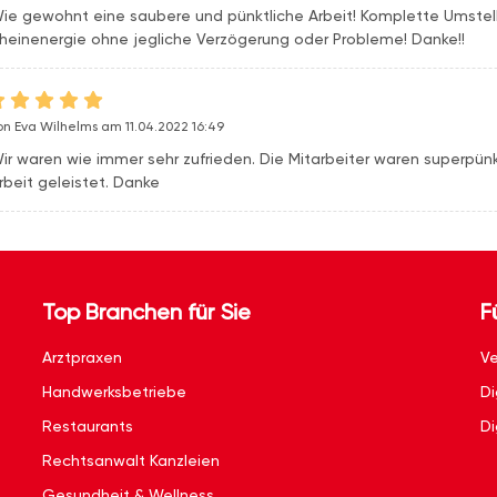
ie gewohnt eine saubere und pünktliche Arbeit! Komplette Umstellu
heinenergie ohne jegliche Verzögerung oder Probleme! Danke!!
on Eva Wilhelms am 11.04.2022 16:49
ir waren wie immer sehr zufrieden. Die Mitarbeiter waren superpünk
rbeit geleistet. Danke
Top Branchen für Sie
F
Arztpraxen
Ve
Handwerksbetriebe
Di
Restaurants
Di
Rechtsanwalt Kanzleien
Gesundheit & Wellness