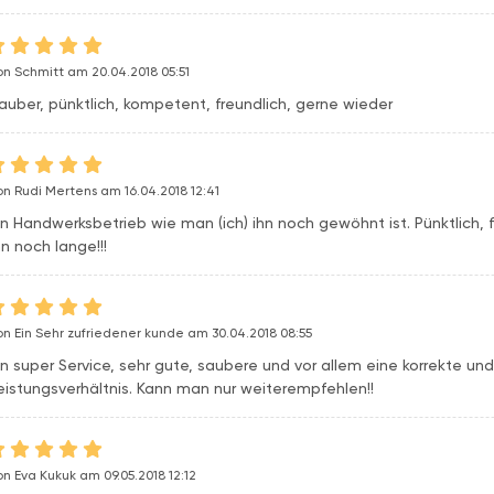
on Schmitt am 20.04.2018 05:51
auber, pünktlich, kompetent, freundlich, gerne wieder
on Rudi Mertens am 16.04.2018 12:41
in Handwerksbetrieb wie man (ich) ihn noch gewöhnt ist. Pünktlich, f
hn noch lange!!!
on Ein Sehr zufriedener kunde am 30.04.2018 08:55
in super Service, sehr gute, saubere und vor allem eine korrekte un
eistungsverhältnis. Kann man nur weiterempfehlen!!
on Eva Kukuk am 09.05.2018 12:12