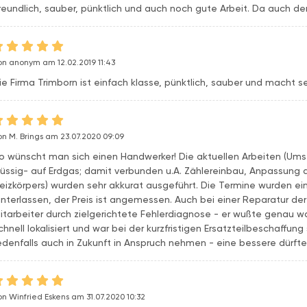
reundlich, sauber, pünktlich und auch noch gute Arbeit. Da auch der 
on anonym am 12.02.2019 11:43
ie Firma Trimborn ist einfach klasse, pünktlich, sauber und macht se
on M. Brings am 23.07.2020 09:09
o wünscht man sich einen Handwerker! Die aktuellen Arbeiten (Ums
lüssig- auf Erdgas; damit verbunden u.A. Zählereinbau, Anpassung
eizkörpers) wurden sehr akkurat ausgeführt. Die Termine wurden ei
interlassen, der Preis ist angemessen. Auch bei einer Reparatur de
itarbeiter durch zielgerichtete Fehlerdiagnose - er wußte genau w
chnell lokalisiert und war bei der kurzfristigen Ersatzteilbeschaffun
edenfalls auch in Zukunft in Anspruch nehmen - eine bessere dürfte
on Winfried Eskens am 31.07.2020 10:32