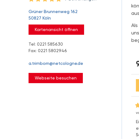
kön
Grüner Brunnenweg 162
aus
50827 Köln
Als
Kartenansicht öffnen
uns
beg
Tel: 0221 585630
Fax: 0221 5802946
a.trimborn@netcologne.de
Webseite besuchen
v
E
e
S