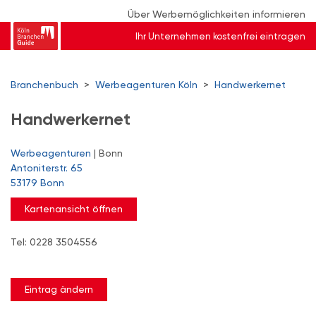
Über Werbemöglichkeiten informieren
Ihr Unternehmen kostenfrei eintragen
Branchenbuch
>
Werbeagenturen Köln
>
Handwerkernet
Handwerkernet
Werbeagenturen
| Bonn
Antoniterstr. 65
53179 Bonn
Kartenansicht öffnen
Tel: 0228 3504556
Eintrag ändern