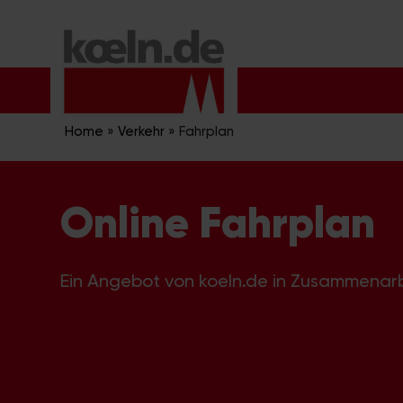
Zum
Inhalt
springen
Home
»
Verkehr
»
Fahrplan
Online Fahrplan
Ein Angebot von koeln.de in Zusammenar