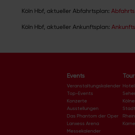
Köln Hbf, aktueller Abfahrtsplan:
Abfahrts
Köln Hbf, aktueller Ankunftsplan:
Ankunfts
Events
Tour
Veranstaltungskalender
Hotel
Top-Events
Sehe
Konzerte
Köln
Ausstellungen
Stad
Das Phantom der Oper
Rhein
Lanxess Arena
Karne
Messekalender