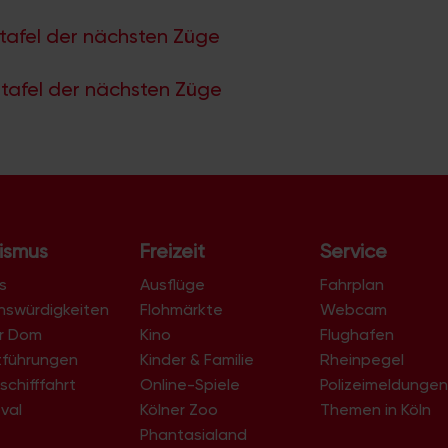
tafel der nächsten Züge
tafel der nächsten Züge
ismus
Freizeit
Service
s
Ausflüge
Fahrplan
nswürdigkeiten
Flohmärkte
Webcam
er Dom
Kino
Flughafen
tführungen
Kinder & Familie
Rheinpegel
schifffahrt
Online-Spiele
Polizeimeldunge
val
Kölner Zoo
Themen in Köln
Phantasialand