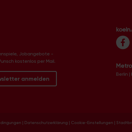
koeln
innspiele, Jobangebote -
Wunsch kostenlos per Mail.
Metro
Berlin
|
wsletter anmelden
edingungen
|
Datenschutzerklärung
|
Cookie-Einstellungen
|
Stadtb