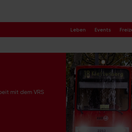
Leben
Events
Freiz
beit mit dem VRS