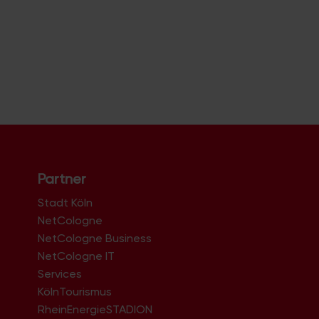
Partner
Stadt Köln
NetCologne
NetCologne Business
NetCologne IT
n
Services
KölnTourismus
RheinEnergieSTADION