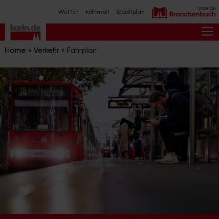
Zum
Wetter
Kölnmail
Stadtplan
Inhalt
springen
M
Home
»
Verkehr
»
Fahrplan