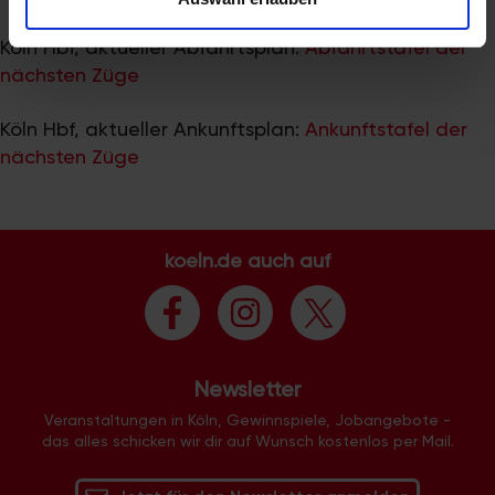
zu können und die Zugriffe auf unsere Website zu
analysieren. Außerdem geben wir Informationen zu Ihrer
Köln Hbf, aktueller Abfahrtsplan:
Abfahrtstafel der
Verwendung unserer Website an unsere Partner für
nächsten Züge
soziale Medien, Werbung und Analysen weiter. Unsere
Partner führen diese Informationen möglicherweise mit
Köln Hbf, aktueller Ankunftsplan:
Ankunftstafel der
weiteren Daten zusammen, die Sie ihnen bereitgestellt
nächsten Züge
haben oder die sie im Rahmen Ihrer Nutzung der Dienste
gesammelt haben.
koeln.de auch auf
Newsletter
Veranstaltungen in Köln, Gewinnspiele, Jobangebote -
das alles schicken wir dir auf Wunsch kostenlos per Mail.