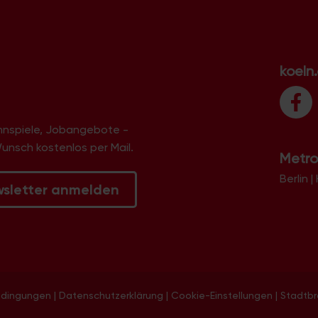
koeln
innspiele, Jobangebote -
Wunsch kostenlos per Mail.
Metro
Berlin
|
wsletter anmelden
edingungen
|
Datenschutzerklärung
|
Cookie-Einstellungen
|
Stadtb