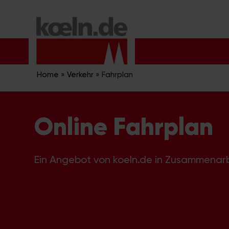
Zum
Inhalt
springen
Home
»
Verkehr
»
Fahrplan
Online Fahrplan
Ein Angebot von koeln.de in Zusammenar