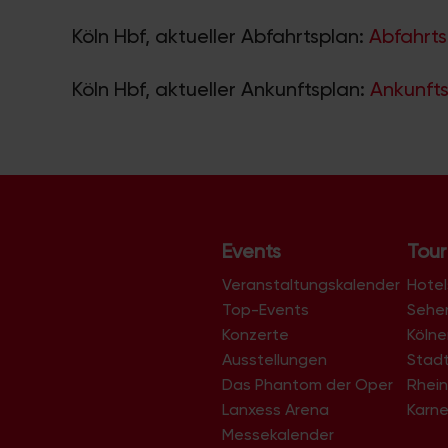
Köln Hbf, aktueller Abfahrtsplan:
Abfahrts
Köln Hbf, aktueller Ankunftsplan:
Ankunfts
Events
Tour
Veranstaltungskalender
Hotel
Top-Events
Sehe
Konzerte
Köln
Ausstellungen
Stad
Das Phantom der Oper
Rhein
Lanxess Arena
Karne
Messekalender