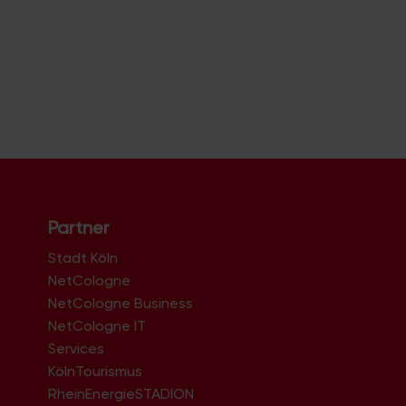
Partner
Stadt Köln
NetCologne
NetCologne Business
NetCologne IT
n
Services
KölnTourismus
RheinEnergieSTADION