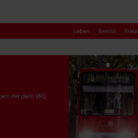
Leben
Events
Freiz
beit mit dem VRS