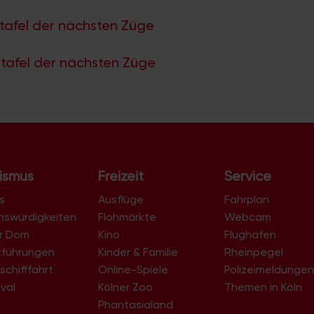
tafel der nächsten Züge
tafel der nächsten Züge
ismus
Freizeit
Service
s
Ausflüge
Fahrplan
nswürdigkeiten
Flohmärkte
Webcam
er Dom
Kino
Flughafen
tführungen
Kinder & Familie
Rheinpegel
schifffahrt
Online-Spiele
Polizeimeldunge
val
Kölner Zoo
Themen in Köln
Phantasialand