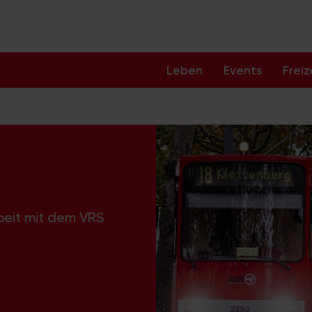
Leben
Events
Freiz
beit mit dem VRS