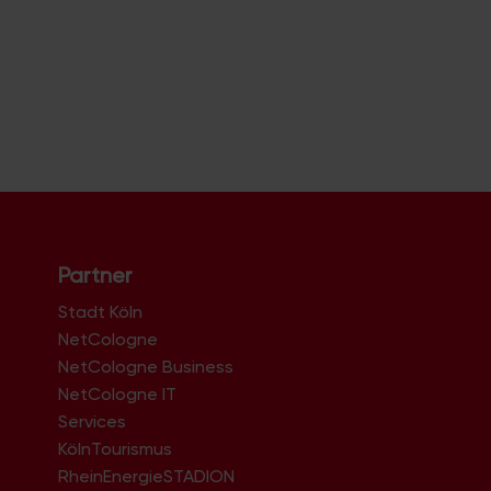
Partner
Stadt Köln
NetCologne
NetCologne Business
NetCologne IT
n
Services
KölnTourismus
RheinEnergieSTADION