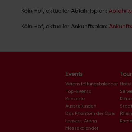
Köln Hbf, aktueller Abfahrtsplan:
Abfahrts
Köln Hbf, aktueller Ankunftsplan:
Ankunfts
Events
Tour
Veranstaltungskalender
Hotel
Top-Events
Sehe
Konzerte
Köln
Ausstellungen
Stad
Das Phantom der Oper
Rhein
Lanxess Arena
Karne
Messekalender