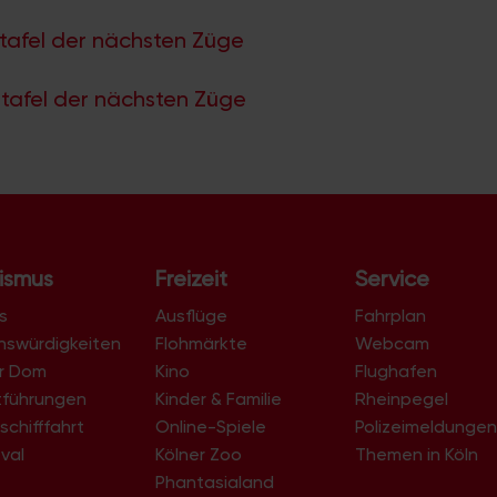
tafel der nächsten Züge
tafel der nächsten Züge
ismus
Freizeit
Service
s
Ausflüge
Fahrplan
nswürdigkeiten
Flohmärkte
Webcam
er Dom
Kino
Flughafen
tführungen
Kinder & Familie
Rheinpegel
schifffahrt
Online-Spiele
Polizeimeldunge
val
Kölner Zoo
Themen in Köln
Phantasialand