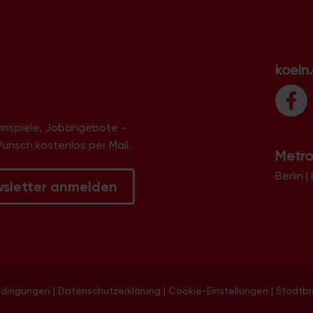
koeln
innspiele, Jobangebote -
Wunsch kostenlos per Mail.
Metro
Berlin
|
wsletter anmelden
edingungen
|
Datenschutzerklärung
|
Cookie-Einstellungen
|
Stadtb