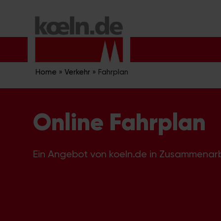
Zum
Inhalt
springen
Home
»
Verkehr
»
Fahrplan
Online Fahrplan
Ein Angebot von koeln.de in Zusammenar