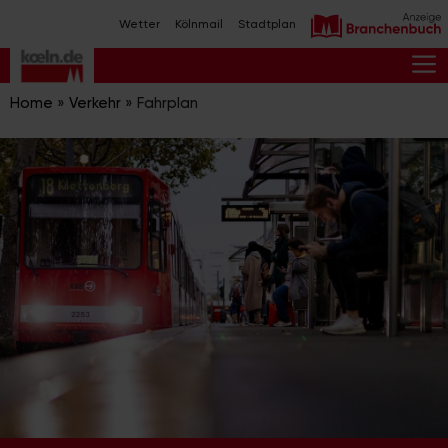
Zum
Wetter
Kölnmail
Stadtplan
Inhalt
springen
M
Home
»
Verkehr
»
Fahrplan