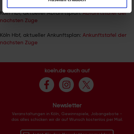
zu können und die Zugriffe auf unsere Website zu
analysieren. Außerdem geben wir Informationen zu Ihrer
Köln Hbf, aktueller Abfahrtsplan:
Abfahrtstafel der
Verwendung unserer Website an unsere Partner für
nächsten Züge
soziale Medien, Werbung und Analysen weiter. Unsere
Partner führen diese Informationen möglicherweise mit
Köln Hbf, aktueller Ankunftsplan:
Ankunftstafel der
weiteren Daten zusammen, die Sie ihnen bereitgestellt
nächsten Züge
haben oder die sie im Rahmen Ihrer Nutzung der Dienste
gesammelt haben.
koeln.de auch auf
Newsletter
Veranstaltungen in Köln, Gewinnspiele, Jobangebote -
das alles schicken wir dir auf Wunsch kostenlos per Mail.