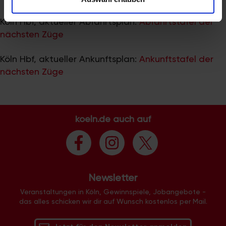
zu können und die Zugriffe auf unsere Website zu
analysieren. Außerdem geben wir Informationen zu Ihrer
Köln Hbf, aktueller Abfahrtsplan:
Abfahrtstafel der
Verwendung unserer Website an unsere Partner für
nächsten Züge
soziale Medien, Werbung und Analysen weiter. Unsere
Partner führen diese Informationen möglicherweise mit
Köln Hbf, aktueller Ankunftsplan:
Ankunftstafel der
weiteren Daten zusammen, die Sie ihnen bereitgestellt
nächsten Züge
haben oder die sie im Rahmen Ihrer Nutzung der Dienste
gesammelt haben.
koeln.de auch auf
Newsletter
Veranstaltungen in Köln, Gewinnspiele, Jobangebote -
das alles schicken wir dir auf Wunsch kostenlos per Mail.