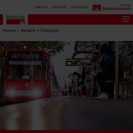
Zum
Wetter
Kölnmail
Stadtplan
Inhalt
springen
M
Home
»
Verkehr
»
Fahrplan