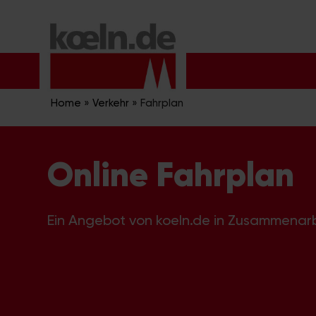
Zum
Inhalt
springen
Home
»
Verkehr
»
Fahrplan
Online Fahrplan
Ein Angebot von koeln.de in Zusammenar