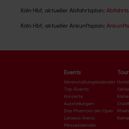
Köln Hbf, aktueller Abfahrtsplan:
Abfahrts
Köln Hbf, aktueller Ankunftsplan:
Ankunfts
Events
Tour
Veranstaltungskalender
Hotel
Top-Events
Sehe
Konzerte
Köln
Ausstellungen
Stad
Das Phantom der Oper
Rhein
Lanxess Arena
Karne
Messekalender