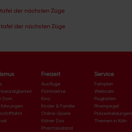
tafel der nächsten Züge
tafel der nächsten Züge
ismus
Freizeit
Service
s
Ausflüge
Fahrplan
nswürdigkeiten
Flohmärkte
Webcam
er Dom
Kino
Flughafen
tführungen
Kinder & Familie
Rheinpegel
schifffahrt
Online-Spiele
Polizeimeldunge
val
Kölner Zoo
Themen in Köln
Phantasialand