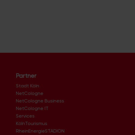
Partner
Stadt Köln
NetCologne
NetCologne Business
NetCologne IT
n
Services
KölnTourismus
RheinEnergieSTADION