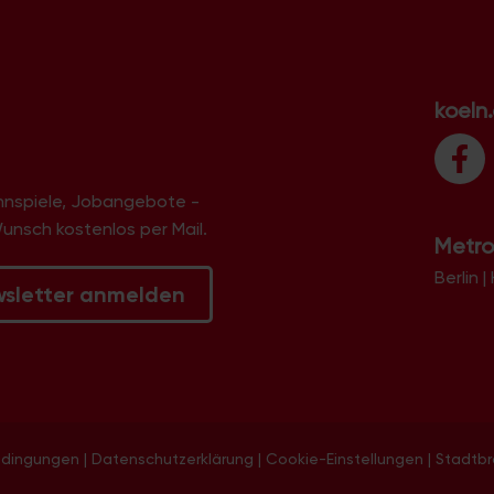
koeln
innspiele, Jobangebote -
Wunsch kostenlos per Mail.
Metro
Berlin
|
wsletter anmelden
edingungen
|
Datenschutzerklärung
|
Cookie-Einstellungen
|
Stadtb