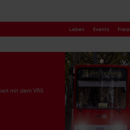
Leben
Events
Freiz
beit mit dem VRS