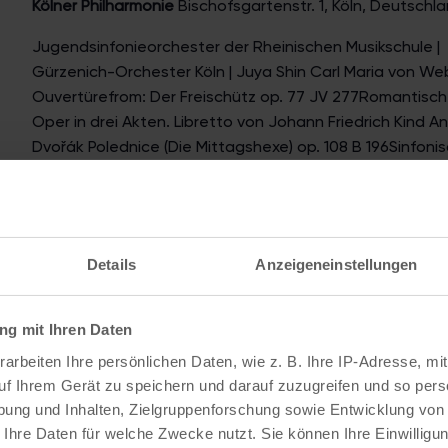
Kölner Philharmonie
Bischofsgartenstr. 1, Köln, Deutschl
Jugendsinfonieorchester der Rheinischen Musikschule |
Gürzenich-Orchester Köln | Juya Shin Carl Maria von We
Ouvertürefrom: Der Freischütz op. 77 JV 277Romantisc
Oper in drei Akten. Libretto von Johann Friedrich Kind A
Dvořák Polednice (Die Mittagshexe) op. 108 B 196Sinfoni
Dichtung
24.00€
Details
Anzeigeneinstellungen
29. Juni | 18:30
Friedlos. Die Deutschen zwischen
g mit Ihren Daten
Kriegsgewalt und Friedenssuche.
arbeiten Ihre persönlichen Daten, wie z. B. Ihre IP-Adresse, mit
uf Ihrem Gerät zu speichern und darauf zuzugreifen und so pers
1648 bis heute
ung und Inhalten, Zielgruppenforschung sowie Entwicklung von
 Ihre Daten für welche Zwecke nutzt. Sie können Ihre Einwilligun
BUCHVORSTELLUNG & GESPRÄCH // Eckart Conze und F