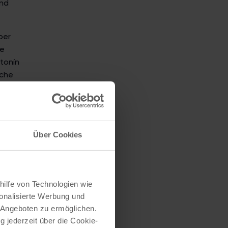
and
ber
he
ntonín
sche
Über Cookies
 Von
hilfe von Technologien wie
onalisierte Werbung und
 Angeboten zu ermöglichen.
g jederzeit über die Cookie-
ABIAN