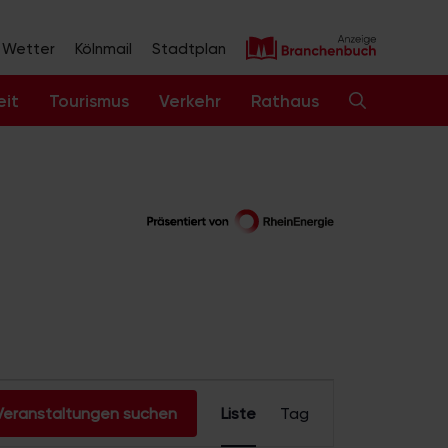
Wetter
Kölnmail
Stadtplan
eit
Tourismus
Verkehr
Rathaus
V
Veranstaltungen suchen
Liste
Tag
e