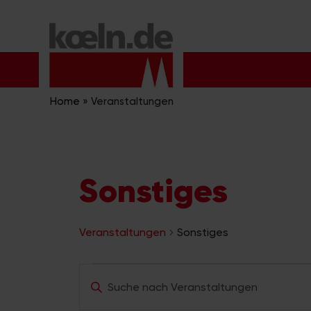
Zum
Inhalt
springen
Home
»
Veranstaltungen
Sonstiges
Veranstaltungen
Sonstiges
Veranstaltungen
V
B
e
i