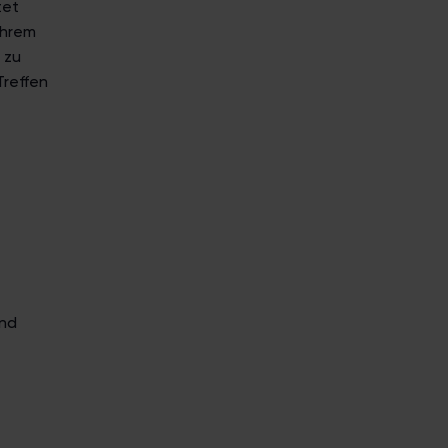
tet
ihrem
 zu
Treffen
and