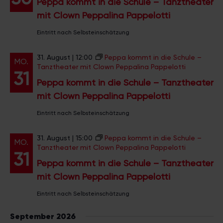
Peppa kommt in die Schule – Tanztheater
g
n
mit Clown Peppalina Pappelotti
a
d
Eintritt nach Selbsteinschätzung
t
A
i
n
31. August | 12:00
Peppa kommt in die Schule –
o
MO.
Tanztheater mit Clown Peppalina Pappelotti
n
s
31
Peppa kommt in die Schule – Tanztheater
i
mit Clown Peppalina Pappelotti
c
Eintritt nach Selbsteinschätzung
h
t
31. August | 15:00
Peppa kommt in die Schule –
MO.
Tanztheater mit Clown Peppalina Pappelotti
e
31
Peppa kommt in die Schule – Tanztheater
n
mit Clown Peppalina Pappelotti
,
Eintritt nach Selbsteinschätzung
N
a
September 2026