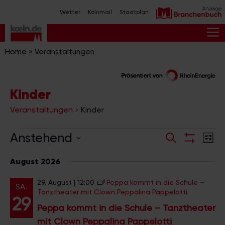
Zum
Wetter
Kölnmail
Stadtplan
Inhalt
springen
M
Home
»
Veranstaltungen
Kinder
Veranstaltungen
Kinder
Veranstaltungen
V
V
Anstehend
S
L
e
u
F
e
D
i
I
c
r
August 2026
s
a
r
L
h
a
t
T
t
e
a
29. August | 12:00
Peppa kommt in die Schule –
n
e
E
SA.
u
Tanztheater mit Clown Peppalina Pappelotti
s
R
n
29
m
A
Peppa kommt in die Schule – Tanztheater
t
s
N
w
a
mit Clown Peppalina Pappelotti
Z