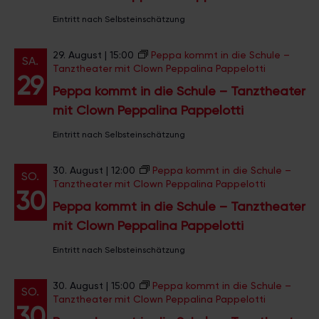
ä
t
l
E
Eintritt nach Selbsteinschätzung
h
a
I
t
l
G
u
l
E
29. August | 15:00
Peppa kommt in die Schule –
e
n
SA.
N
Tanztheater mit Clown Peppalina Pappelotti
t
n
g
29
Peppa kommt in die Schule – Tanztheater
u
.
A
mit Clown Peppalina Pappelotti
n
n
s
Eintritt nach Selbsteinschätzung
g
i
e
c
30. August | 12:00
Peppa kommt in die Schule –
SO.
h
n
Tanztheater mit Clown Peppalina Pappelotti
30
t
S
Peppa kommt in die Schule – Tanztheater
e
mit Clown Peppalina Pappelotti
u
n
c
-
Eintritt nach Selbsteinschätzung
N
h
a
30. August | 15:00
Peppa kommt in die Schule –
e
SO.
v
Tanztheater mit Clown Peppalina Pappelotti
30
u
i