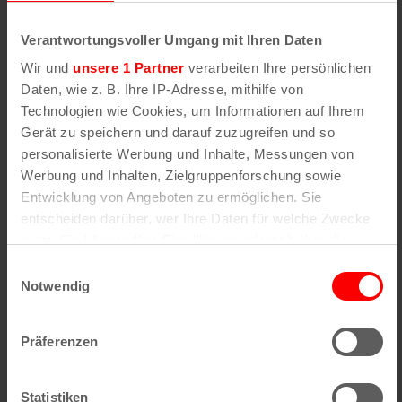
10€
Verantwortungsvoller Umgang mit Ihren Daten
12. September | 15:00
Puppenspiel „Paw Patrol“
Wir und
unsere 1 Partner
verarbeiten Ihre persönlichen
SA.
Daten, wie z. B. Ihre IP-Adresse, mithilfe von
Puppenspiel „Paw Patrol“
12
Technologien wie Cookies, um Informationen auf Ihrem
Tante Astrid e.V.
Vogelsanger Str. 282, Köln,
Gerät zu speichern und darauf zuzugreifen und so
Deutschland
personalisierte Werbung und Inhalte, Messungen von
10€
Werbung und Inhalten, Zielgruppenforschung sowie
Entwicklung von Angeboten zu ermöglichen. Sie
Oktober 2026
entscheiden darüber, wer Ihre Daten für welche Zwecke
nutzt. Sie können Ihre Einwilligung jederzeit über die
10. Oktober | 11:00
Puppenspiel „Feuerwehrmann
SA.
Cookie-Erklärung oder durch Klicken auf das Privacy
Sam“
Einwilligungsauswahl
10
Trigger Symbol ändern oder widerrufen
Notwendig
Puppenspiel „Feuerwehrmann Sam“
Tante Astrid e.V.
Vogelsanger Str. 282, Köln,
Wenn Sie es erlauben, würden wir auch gerne:
Deutschland
Präferenzen
Informationen über Ihre geografische Lage
10€
erfassen, welche bis auf einige Meter genau sein
können
Statistiken